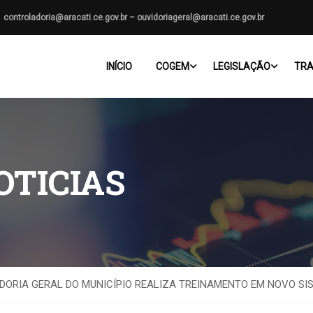
controladoria@aracati.ce.gov.br – ouvidoriageral@aracati.ce.gov.br
INÍCIO
COGEM
LEGISLAÇÃO
TRA
OTICIAS
DORIA GERAL DO MUNICÍPIO REALIZA TREINAMENTO EM NOVO S