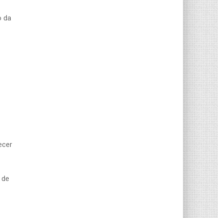
o da
ecer
 de