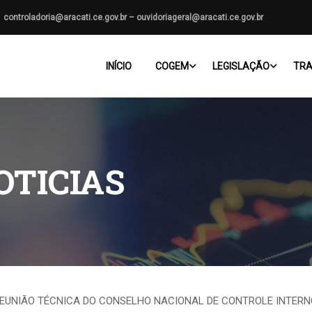
controladoria@aracati.ce.gov.br – ouvidoriageral@aracati.ce.gov.br
INÍCIO
COGEM
LEGISLAÇÃO
TRA
OTICIAS
REUNIÃO TÉCNICA DO CONSELHO NACIONAL DE CONTROLE INTERN