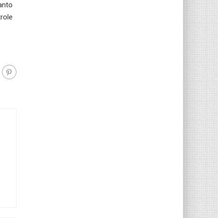
anto
role