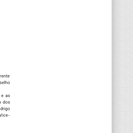
rente
selho
 e as
o dos
drigo
Vice-