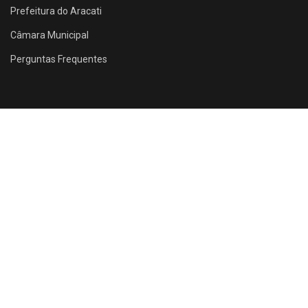
Prefeitura do Aracati
Câmara Municipal
Perguntas Frequentes
Rua Santos Dumont, 1146 - Farias Brito - Aracati - CE
ACESSE NOSSO SITE!