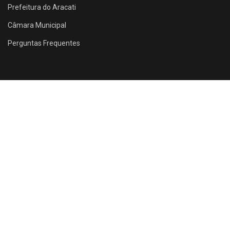
Prefeitura do Aracati
Câmara Municipal
Perguntas Frequentes
Rua Santos Dumont, 1146 - Farias Brito - Aracati - CE
ACESSE NOSSO SITE!