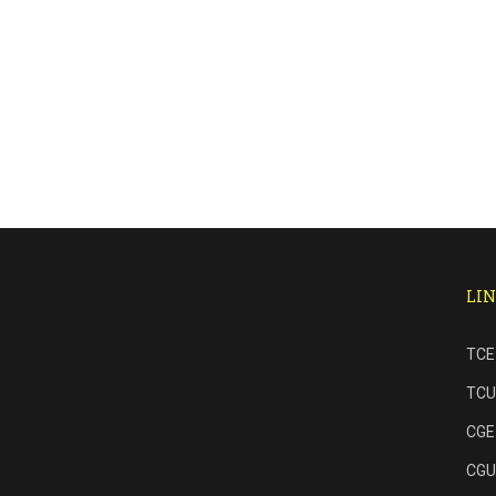
ACESSE NOSSO SITE!
aracati.ce.gov.br
LIN
CONFIRA
TCE
TCU
CGE
CGU