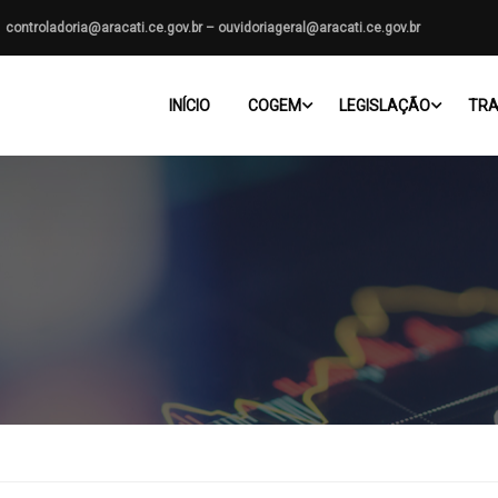
controladoria@aracati.ce.gov.br – ouvidoriageral@aracati.ce.gov.br
INÍCIO
COGEM
LEGISLAÇÃO
TRA