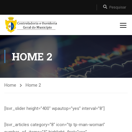
HOME 2
Home
Home 2
[lsvr_slider height=”400″ wpautop=”yes” interval=”8″]
[lsvr_articles category=”8″ icon=”tp tp-man-woman”