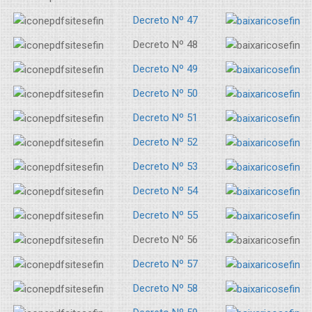
Decreto Nº 47
Decreto Nº 48
Decreto Nº 49
Decreto Nº 50
Decreto Nº 51
Decreto Nº 52
Decreto Nº 53
Decreto Nº 54
Decreto Nº 55
Decreto Nº 56
Decreto Nº 57
Decreto Nº 58