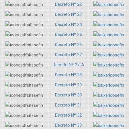
Decreto Nº 22
Decreto Nº 23
Decreto Nº 24
Decreto Nº 25
Decreto Nº 26
Decreto Nº 27
Decreto Nº 27-A
Decreto Nº 28
Decreto Nº 29
Decreto Nº 30
Decreto Nº 31
Decreto Nº 32
Decreto Nº 33