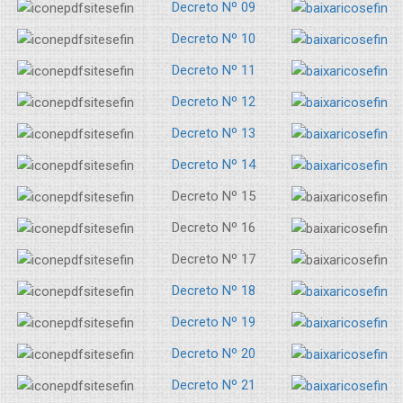
Decreto Nº 09
Decreto Nº 10
Decreto Nº 11
Decreto Nº 12
Decreto Nº 13
Decreto Nº 14
Decreto Nº 15
Decreto Nº 16
Decreto Nº 17
Decreto Nº 18
Decreto Nº 19
Decreto Nº 20
Decreto Nº 21