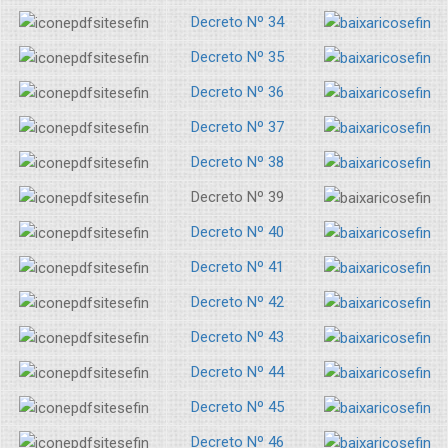
Decreto Nº 34
Decreto Nº 35
Decreto Nº 36
Decreto Nº 37
Decreto Nº 38
Decreto Nº 39
Decreto Nº 40
Decreto Nº 41
Decreto Nº 42
Decreto Nº 43
Decreto Nº 44
Decreto Nº 45
Decreto Nº 46