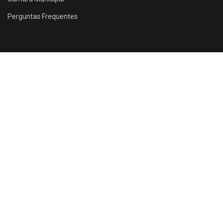
Perguntas Frequentes
Rua Santos Dumont, 1146 - Farias Brito - Aracati - CE
ACESSE NOSSO SITE!
aracati.ce.gov.br
CONFIRA