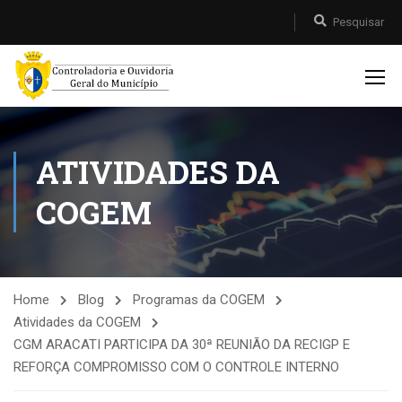
ATIVIDADES DA
COGEM
Home
Blog
Programas da COGEM
Atividades da COGEM
CGM ARACATI PARTICIPA DA 30ª REUNIÃO DA RECIGP E
REFORÇA COMPROMISSO COM O CONTROLE INTERNO