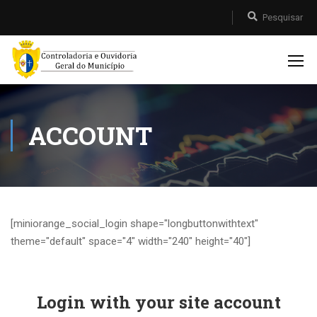
ACCOUNT
[miniorange_social_login shape="longbuttonwithtext"
theme="default" space="4" width="240" height="40"]
Login with your site account