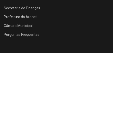
Secretaria de Finanças
Prefeitura do Aracati
Câmara Municipal
Perguntas Frequentes
Rua Santos Dumont, 1146 - Farias Brito - Aracati - CE